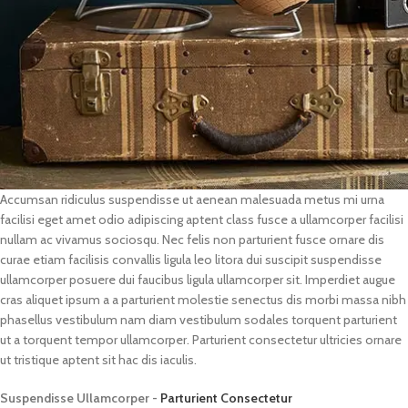
Accumsan ridiculus suspendisse ut aenean malesuada metus mi urna
facilisi eget amet odio adipiscing aptent class fusce a ullamcorper facilisi
nullam ac vivamus sociosqu. Nec felis non parturient fusce ornare dis
curae etiam facilisis convallis ligula leo litora dui suscipit suspendisse
ullamcorper posuere dui faucibus ligula ullamcorper sit. Imperdiet augue
cras aliquet ipsum a a parturient molestie senectus dis morbi massa nibh
phasellus vestibulum nam diam vestibulum sodales torquent parturient
ut a torquent tempor ullamcorper. Parturient consectetur ultricies ornare
ut tristique aptent sit hac dis iaculis.
Suspendisse Ullamcorper -
Parturient Consectetur