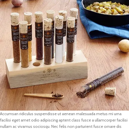
Accumsan ridiculus suspendisse ut aenean malesuada metus mi urna
facilisi eget amet odio adipiscing aptent class fusce a ullamcorper facilisi
nullam ac vivamus sociosqu. Nec felis non parturient fusce ornare dis