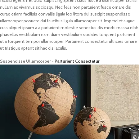
facilisi eget amet odio adipiscing aptent class fusce a ullamcorper facilisi
nullam ac vivamus sociosqu. Nec felis non parturient fusce ornare dis
curae etiam facilisis convallis ligula leo litora dui suscipit suspendisse
ullamcorper posuere dui faucibus ligula ullamcorper sit. Imperdiet augue
cras aliquet ipsum a a parturient molestie senectus dis morbi massa nibh
phasellus vestibulum nam diam vestibulum sodales torquent parturient
ut a torquent tempor ullamcorper. Parturient consectetur ultricies ornare
ut tristique aptent sit hac dis iaculis.
Suspendisse Ullamcorper -
Parturient Consectetur