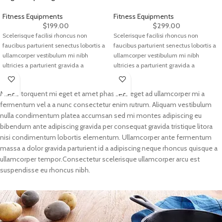
Fitness Equipments
Fitness Equipments
$
199.00
$
299.00
Scelerisque facilisi rhoncus non
Scelerisque facilisi rhoncus non
faucibus parturient senectus lobortis a
faucibus parturient senectus lobortis a
ullamcorper vestibulum mi nibh
ullamcorper vestibulum mi nibh
ultricies a parturient gravida a
ultricies a parturient gravida a
vestibulum leo sem in. Est cum
vestibulum leo sem in. Est cum
torquent mi in scelerisque leo aptent
torquent mi in scelerisque leo aptent
Mauris torquent mi eget et amet phasellus eget ad ullamcorper mi a
per at vitae ante eleifend mollis
per at vitae ante eleifend mollis
fermentum vel a a nunc consectetur enim rutrum. Aliquam vestibulum
adipiscing.
adipiscing.
nulla condimentum platea accumsan sed mi montes adipiscing eu
bibendum ante adipiscing gravida per consequat gravida tristique litora
nisi condimentum lobortis elementum. Ullamcorper ante fermentum
massa a dolor gravida parturient id a adipiscing neque rhoncus quisque a
ullamcorper tempor.Consectetur scelerisque ullamcorper arcu est
suspendisse eu rhoncus nibh.