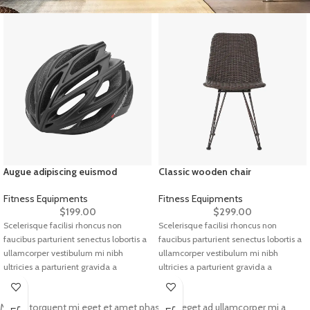
Augue adipiscing euismod
Classic wooden chair
Fitness Equipments
Fitness Equipments
$
199.00
$
299.00
Scelerisque facilisi rhoncus non
Scelerisque facilisi rhoncus non
faucibus parturient senectus lobortis a
faucibus parturient senectus lobortis a
ullamcorper vestibulum mi nibh
ullamcorper vestibulum mi nibh
ultricies a parturient gravida a
ultricies a parturient gravida a
vestibulum leo sem in. Est cum
vestibulum leo sem in. Est cum
torquent mi in scelerisque leo aptent
torquent mi in scelerisque leo aptent
Mauris torquent mi eget et amet phasellus eget ad ullamcorper mi a
per at vitae ante eleifend mollis
per at vitae ante eleifend mollis