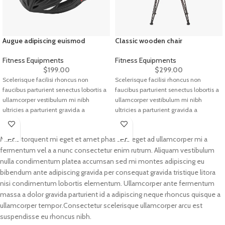
Augue adipiscing euismod
Classic wooden chair
Fitness Equipments
Fitness Equipments
$
199.00
$
299.00
Scelerisque facilisi rhoncus non
Scelerisque facilisi rhoncus non
faucibus parturient senectus lobortis a
faucibus parturient senectus lobortis a
ullamcorper vestibulum mi nibh
ullamcorper vestibulum mi nibh
ultricies a parturient gravida a
ultricies a parturient gravida a
vestibulum leo sem in. Est cum
vestibulum leo sem in. Est cum
torquent mi in scelerisque leo aptent
torquent mi in scelerisque leo aptent
Mauris torquent mi eget et amet phasellus eget ad ullamcorper mi a
per at vitae ante eleifend mollis
per at vitae ante eleifend mollis
fermentum vel a a nunc consectetur enim rutrum. Aliquam vestibulum
adipiscing.
adipiscing.
nulla condimentum platea accumsan sed mi montes adipiscing eu
bibendum ante adipiscing gravida per consequat gravida tristique litora
nisi condimentum lobortis elementum. Ullamcorper ante fermentum
massa a dolor gravida parturient id a adipiscing neque rhoncus quisque a
ullamcorper tempor.Consectetur scelerisque ullamcorper arcu est
suspendisse eu rhoncus nibh.