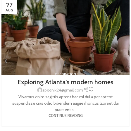
27
AUG
DECORATION
Exploring Atlanta’s modern homes
0
speenix24@gmail.com
Vivamus enim sagittis aptent hac mi dui a per aptent
suspendisse cras odio bibendum augue rhoncus laoreet dui
praesent s...
CONTINUE READING