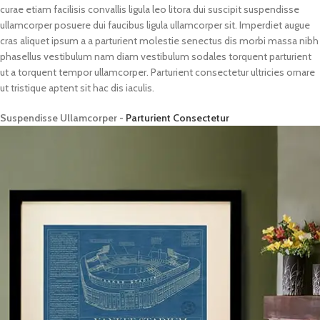
curae etiam facilisis convallis ligula leo litora dui suscipit suspendisse
ullamcorper posuere dui faucibus ligula ullamcorper sit. Imperdiet augue
cras aliquet ipsum a a parturient molestie senectus dis morbi massa nibh
phasellus vestibulum nam diam vestibulum sodales torquent parturient
ut a torquent tempor ullamcorper. Parturient consectetur ultricies ornare
ut tristique aptent sit hac dis iaculis.
Suspendisse Ullamcorper -
Parturient Consectetur