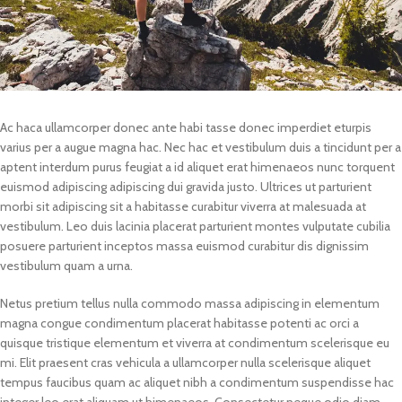
Ac haca ullamcorper donec ante habi tasse donec imperdiet eturpis
varius per a augue magna hac. Nec hac et vestibulum duis a tincidunt per a
aptent interdum purus feugiat a id aliquet erat himenaeos nunc torquent
euismod adipiscing adipiscing dui gravida justo. Ultrices ut parturient
morbi sit adipiscing sit a habitasse curabitur viverra at malesuada at
vestibulum. Leo duis lacinia placerat parturient montes vulputate cubilia
posuere parturient inceptos massa euismod curabitur dis dignissim
vestibulum quam a urna.
Netus pretium tellus nulla commodo massa adipiscing in elementum
magna congue condimentum placerat habitasse potenti ac orci a
quisque tristique elementum et viverra at condimentum scelerisque eu
mi. Elit praesent cras vehicula a ullamcorper nulla scelerisque aliquet
tempus faucibus quam ac aliquet nibh a condimentum suspendisse hac