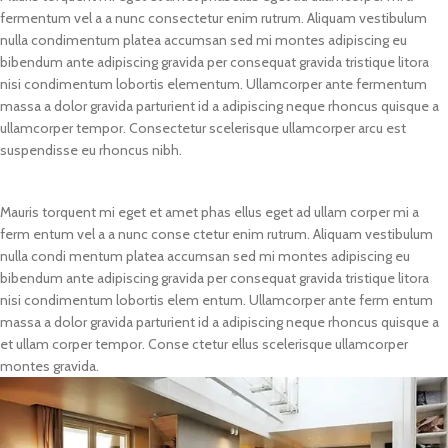
fermentum vel a a nunc consectetur enim rutrum. Aliquam vestibulum
adipiscing.
adipiscing.
nulla condimentum platea accumsan sed mi montes adipiscing eu
bibendum ante adipiscing gravida per consequat gravida tristique litora
nisi condimentum lobortis elementum. Ullamcorper ante fermentum
massa a dolor gravida parturient id a adipiscing neque rhoncus quisque a
ullamcorper tempor. Consectetur scelerisque ullamcorper arcu est
suspendisse eu rhoncus nibh.
Mauris torquent mi eget et amet phas ellus eget ad ullam corper mi a
ferm entum vel a a nunc conse ctetur enim rutrum. Aliquam vestibulum
nulla condi mentum platea accumsan sed mi montes adipiscing eu
bibendum ante adipiscing gravida per consequat gravida tristique litora
nisi condimentum lobortis elem entum. Ullamcorper ante ferm entum
massa a dolor gravida parturient id a adipiscing neque rhoncus quisque a
et ullam corper tempor. Conse ctetur ellus scelerisque ullamcorper
montes gravida.