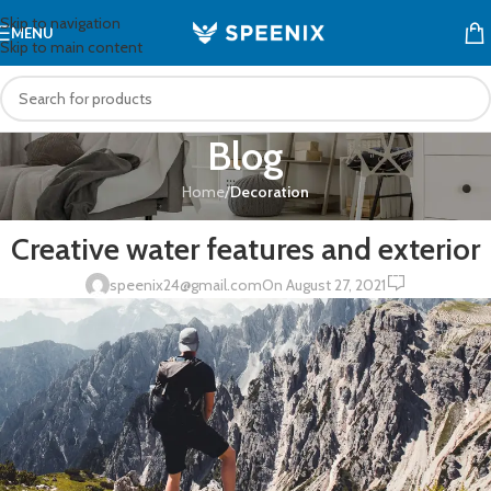
Skip to navigation
MENU
Skip to main content
Blog
Home
/
Decoration
DECORATION
Creative water features and exterior
0
speenix24@gmail.com
On August 27, 2021